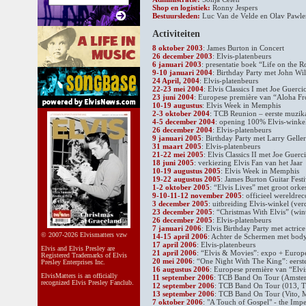
Shop en logistiek:
Ronny Jespers
Bestuursleden:
Luc Van de Velde en Olav Pawl
Activiteiten
8 oktober 2003
: James Burton in Concert
26 december 2003
: Elvis-platenbeurs
6 januari 2003
: presentatie boek “Life on the R
9-10 januari 2004
: Birthday Party met John Wi
24 April, 2004
: Elvis-platenbeurs
22-23 mei 2004
: Elvis Classics I met Joe Guerci
23 juni 2004
: Europese première van “Aloha 
10-19 augustus
: Elvis Week in Memphis
2-3 oktober 2004
: TCB Reunion – eerste muzik
4-5 december 2004
: opening 100% Elvis-winke
26 december 2004
: Elvis-platenbeurs
9 januari 2005
: Birthday Party met Larry Geller
31 maart 2005
: Elvis-platenbeurs
21-22 mei 2005
: Elvis Classics II met Joe Guerc
18 juni 2005
: verkiezing Elvis Fan van het Jaar
10-19 augustus 2005
: Elvis Week in Memphis
19-22 augustus 2005
: James Burton Guitar Fest
1-2 oktober 2005
: “Elvis Lives” met groot ork
9-10-11-12 november 2005
: officieel wereldr
3 december 2005
: uitbreiding Elvis-winkel (ve
23 december 2005
: “Christmas With Elvis” (wint
26 december 2005
: Elvis-platenbeurs
7 januari 2006
: Elvis Birthday Party met actrice
© 2007-2026 Elvismatters vzw
14-15 april 2006
: Achter de Schermen met bod
17 april 2006
: Elvis-platenbeurs
Elvis and Elvis Presley are
21 april 2006
: “Elvis & Movies”: expo + Europ
Registered Trademarks of Elvis
20 mei 2006
: “One Night With The King”: eerst
Presley Enterprises Inc.
16 augustus 2006
: Europese première van “Elv
ElvisMatters is an officially
11 september 2006
: TCB Band On Tour (Amste
recognized Elvis Presley Fanclub.
12 september 2006
: TCB Band On Tour (013, T
13 september 2006
: TCB Band On Tour (Vito, 
7 oktober 2006
: "A Touch of Gospel" - the Imp