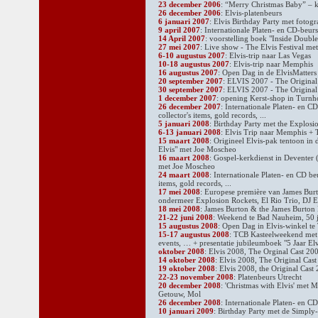
23 december 2006
: “Merry Christmas Baby” – 
26 december 2006
: Elvis-platenbeurs
6 januari 2007
: Elvis Birthday Party met fotog
9 april 2007
: Internationale Platen- en CD-beurs
14 April 2007
: voorstelling boek "Inside Doubl
27 mei 2007
: Live show - The Elvis Festival me
6-10 augustus 2007
: Elvis-trip naar Las Vegas
10-18 augustus 2007
: Elvis-trip naar Memphis
16 augustus 2007
: Open Dag in de ElvisMatters
20 september 2007
: ELVIS 2007 - The Original
30 september 2007
: ELVIS 2007 - The Original
1 december 2007
: opening Kerst-shop in Turnh
26 december 2007
: Internationale Platen- en C
collector's items, gold records, ...
5 januari 2008
: Birthday Party met the Explosi
6-13 januari 2008
: Elvis Trip naar Memphis + 
15 maart 2008
: Origineel Elvis-pak tentoon in
Elvis" met Joe Moscheo
16 maart 2008
: Gospel-kerkdienst in Deventer 
met Joe Moscheo
24 maart 2008
: Internationale Platen- en CD be
items, gold records, ...
17 mei 2008
: Europese première van James Bur
ondermeer Explosion Rockets, El Rio Trio, DJ 
18 mei 2008
: James Burton & the James Burton 
21-22 juni 2008
: Weekend te Bad Nauheim, 50 ja
15 augustus 2008
: Open Dag in Elvis-winkel te
15-17 augustus 2008
: TCB Kasteelweekend met
events, … + presentatie jubileumboek "5 Jaar El
oktober 2008
: Elvis 2008, The Orginal Cast 200
14 oktober 2008
: Elvis 2008, The Original Cas
19 oktober 2008
: Elvis 2008, the Original Cas
22-23 november 2008
: Platenbeurs Utrecht
20 december 2008
: 'Christmas with Elvis' met 
Getouw, Mol
26 december 2008
: Internationale Platen- en C
10 januari 2009
: Birthday Party met de Simply