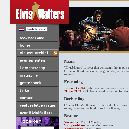
Naam
"ElvisMatters" is meer dan een naam: het is ook 
(Elvis-matters) maar meer nog dan dat, willen we 
matters...!
Erkenning
17 maart 2003
: publicatie van statuten van de v
20 mei 2003
: officiële erkenning als fanclub do
Doelstelling
De vzw ElvisMatters stelt zich tot doel de muzie
mens, artiest en beeltenis van Elvis Presley
Bestuur
Voorzitter:
Michel Van Erpn
Vice-president:
Jeroen Vanderschoot
Administratie:
Sonja Celen