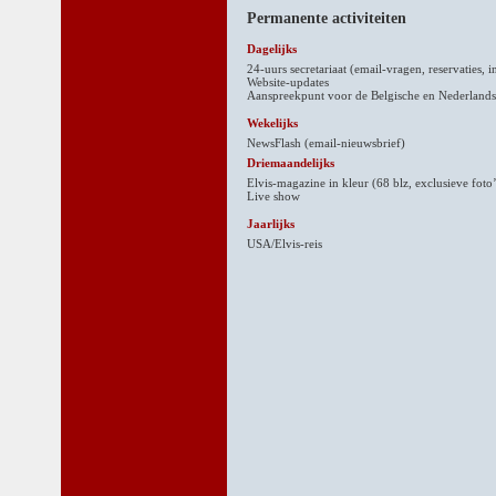
Permanente activiteiten
Dagelijks
24-uurs secretariaat (email-vragen, reservaties, i
Website-updates
Aanspreekpunt voor de Belgische en Nederlands
Wekelijks
NewsFlash (email-nieuwsbrief)
Driemaandelijks
Elvis-magazine in kleur (68 blz, exclusieve foto
Live show
Jaarlijks
USA/Elvis-reis