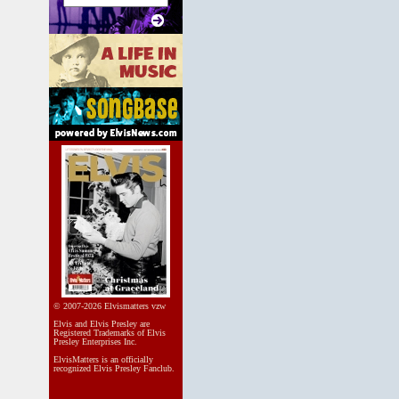
© 2007-2026 Elvismatters vzw
Elvis and Elvis Presley are
Registered Trademarks of Elvis
Presley Enterprises Inc.
ElvisMatters is an officially
recognized Elvis Presley Fanclub.