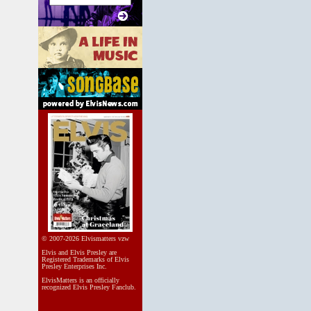
© 2007-2026 Elvismatters vzw
Elvis and Elvis Presley are
Registered Trademarks of Elvis
Presley Enterprises Inc.
ElvisMatters is an officially
recognized Elvis Presley Fanclub.