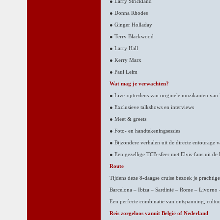
● Larry Strickland
● Donna Rhodes
● Ginger Holladay
● Terry Blackwood
● Larry Hall
● Kerry Marx
● Paul Leim
Wat mag je verwachten?
● Live-optredens van originele muzikanten van 
● Exclusieve talkshows en interviews
● Meet & greets
● Foto- en handtekeningsessies
● Bijzondere verhalen uit de directe entourage v
● Een gezellige TCB-sfeer met Elvis-fans uit de 
Route
Tijdens deze 8-daagse cruise bezoek je prachti
Barcelona – Ibiza – Sardinië – Rome – Livorno
Een perfecte combinatie van ontspanning, cultuu
Reis zorgeloos vanuit België of Nederland