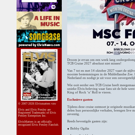
Droom je ervan om een week lang ondergedompel
TCB Cruise 2027 absoluut niet missen!
Van 7 tot en met 14 oktober 2027 vaart de stijl
mooiste bestemmingen in de Middellandse Zee. El
Nederland en nodigt je uit voor een onvergeteli
Wie ooit eerder een TCB Cruise heeft meegemaakt
unieke Elvis-beleving waar fans uit de hele w
King of Rock ‘n’ Roll te vieren.
Exclusieve gasten
© 2007-2026 Elvismatters vzw
Tijdens deze cruise ontmoet je originele muzikan
Elvis and Elvis Presley are
delen hun persoonlijke verhalen, brengen live 
Registered Trademarks of Elvis
zeventig.
Presley Enterprises Inc.
Reeds bevestigde gasten zijn:
ElvisMatters is an officially
recognized Elvis Presley Fanclub.
● Bobby Ogdin