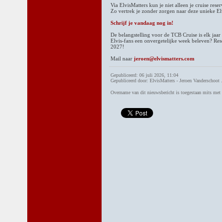
Via ElvisMatters kun je niet alleen je cruise re
Zo vertrek je zonder zorgen naar deze unieke El
Schrijf je vandaag nog in!
De belangstelling voor de TCB Cruise is elk jaar
Elvis-fans een onvergetelijke week beleven? Res
2027!
Mail naar
jeroen@elvismatters.com
Gepubliceerd: 06 juli 2026, 11:04
Gepubliceerd door: ElvisMatters - Jeroen Vanderschoot 
Overname van dit nieuwsbericht is toegestaan mits me