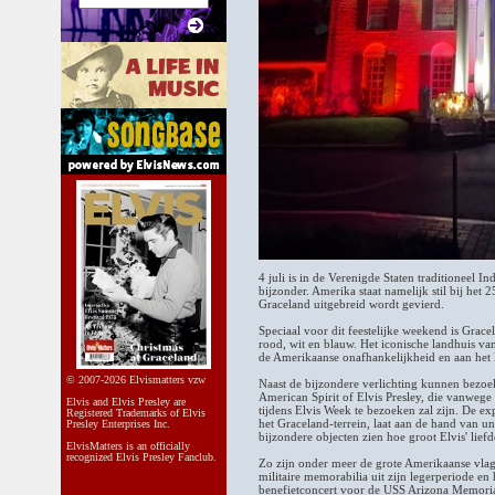
4 juli is in de Verenigde Staten traditioneel I
bijzonder. Amerika staat namelijk stil bij het 
Graceland uitgebreid wordt gevierd.
Speciaal voor dit feestelijke weekend is Grace
rood, wit en blauw. Het iconische landhuis 
de Amerikaanse onafhankelijkheid en aan het 
© 2007-2026 Elvismatters vzw
Naast de bijzondere verlichting kunnen bezoeke
American Spirit of Elvis Presley, die vanwege
Elvis and Elvis Presley are
tijdens Elvis Week te bezoeken zal zijn. De ex
Registered Trademarks of Elvis
het Graceland-terrein, laat aan de hand van u
Presley Enterprises Inc.
bijzondere objecten zien hoe groot Elvis' lie
ElvisMatters is an officially
recognized Elvis Presley Fanclub.
Zo zijn onder meer de grote Amerikaanse vlag 
militaire memorabilia uit zijn legerperiode en
benefietconcert voor de USS Arizona Memoria