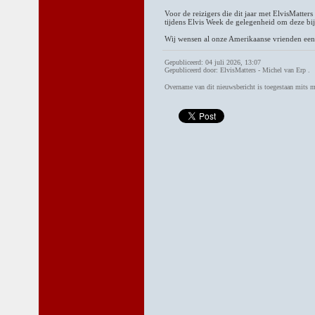
Voor de reizigers die dit jaar met ElvisMatter
tijdens Elvis Week de gelegenheid om deze bij
Wij wensen al onze Amerikaanse vrienden een
Gepubliceerd: 04 juli 2026, 13:07
Gepubliceerd door: ElvisMatters - Michel van Erp .
Overname van dit nieuwsbericht is toegestaan mits 