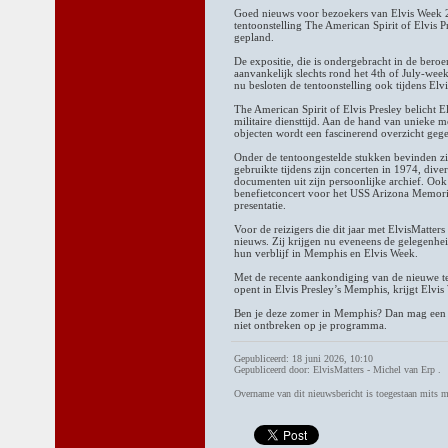
Goed nieuws voor bezoekers van Elvis Week 20
tentoonstelling The American Spirit of Elvis Pr
gepland.
De expositie, die is ondergebracht in de ber
aanvankelijk slechts rond het 4th of July-wee
nu besloten de tentoonstelling ook tijdens El
The American Spirit of Elvis Presley belicht E
militaire diensttijd. Aan de hand van unieke m
objecten wordt een fascinerend overzicht gegev
Onder de tentoongestelde stukken bevinden zi
gebruikte tijdens zijn concerten in 1974, dive
documenten uit zijn persoonlijke archief. Ook
benefietconcert voor het USS Arizona Memoria
presentatie.
Voor de reizigers die dit jaar met ElvisMatter
nieuws. Zij krijgen nu eveneens de gelegenhei
hun verblijf in Memphis en Elvis Week.
Met de recente aankondiging van de nieuwe te
opent in Elvis Presley’s Memphis, krijgt Elvis
Ben je deze zomer in Memphis? Dan mag een b
niet ontbreken op je programma.
Gepubliceerd: 18 juni 2026, 10:10
Gepubliceerd door: ElvisMatters - Michel van Erp .
Overname van dit nieuwsbericht is toegestaan mits 