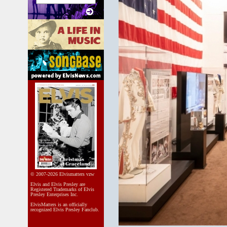
© 2007-2026 Elvismatters vzw
Elvis and Elvis Presley are
Registered Trademarks of Elvis
Presley Enterprises Inc.
ElvisMatters is an officially
recognized Elvis Presley Fanclub.