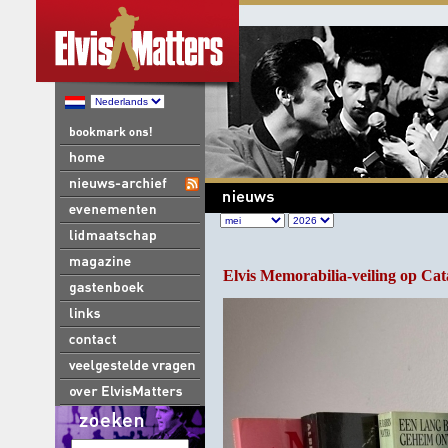
Elvis Memorabilia-veiling op Cat