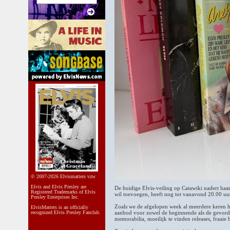
© 2007-2026 Elvismatters vzw
Elvis and Elvis Presley are
De huidige Elvis-veiling op Catawiki nadert haar
Registered Trademarks of Elvis
wil toevoegen, heeft nog tot vanavond 20.00 uur
Presley Enterprises Inc.
Zoals we de afgelopen week al meerdere keren h
ElvisMatters is an officially
recognized Elvis Presley Fanclub.
aanbod voor zowel de beginnende als de gevorde
memorabilia, moeilijk te vinden releases, fraaie