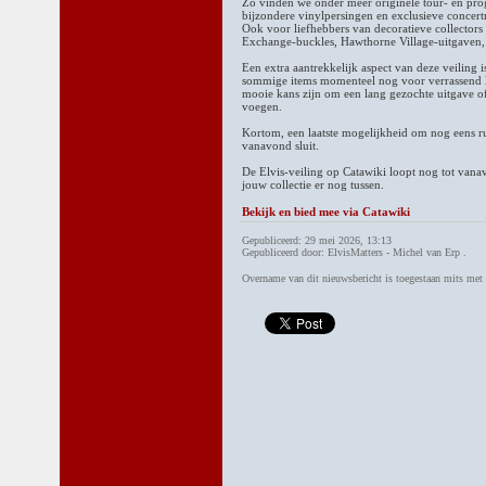
Zo vinden we onder meer originele tour- en pr
bijzondere vinylpersingen en exclusieve concertm
Ook voor liefhebbers van decoratieve collectors
Exchange-buckles, Hawthorne Village-uitgaven,
Een extra aantrekkelijk aspect van deze veiling 
sommige items momenteel nog voor verrassend l
mooie kans zijn om een lang gezochte uitgave of 
voegen.
Kortom, een laatste mogelijkheid om nog eens ru
vanavond sluit.
De Elvis-veiling op Catawiki loopt nog tot vana
jouw collectie er nog tussen.
Bekijk en bied mee via Catawiki
Gepubliceerd: 29 mei 2026, 13:13
Gepubliceerd door: ElvisMatters - Michel van Erp .
Overname van dit nieuwsbericht is toegestaan mits me