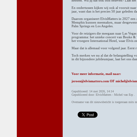
hebben. Wil jij dat ook ooit beleven? Laat het
En ondertussen kijken wij ook al vooruit naar
jaar, want dan is het precies 50 jaar geleden d
Daarom organiseert ElvisMatters in 2027 een ze
Memphis kunnen meemaken, maar desgewenst 
Palm Springs en Los Angeles.
Voor de reizigers die meegaan naar Las Vegas
programma: het unieke concert van Bouke & T
het vroegere International Hotel, waar Elvis 
Maar dat is allemaal voor volgend jaar. Eerst
Toch merken we nu al dat de belangstelling vo
in dit bijzondere jubileumjaar, laat het ons da
Voor meer informatie, mail naar:
jeroen@elvismatters.com OF michel@elvism
Gepubliceerd: 14 mei 2026, 14:14
Gepubliceerd door: ElvisMatters - Michel van Erp .
Overname van dit nieuwsbericht is toegestaan mits 