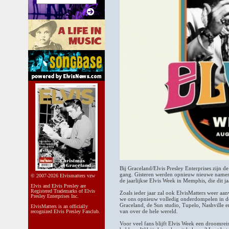
Bij Graceland/Elvis Presley Enterprises zijn 
gang. Gisteren werden opnieuw nieuwe name
© 2007-2026 Elvismatters vzw
de jaarlijkse Elvis Week in Memphis, die dit j
Elvis and Elvis Presley are
Registered Trademarks of Elvis
Zoals ieder jaar zal ook ElvisMatters weer a
Presley Enterprises Inc.
we ons opnieuw volledig onderdompelen in de
Graceland, de Sun studio, Tupelo, Nashville 
ElvisMatters is an officially
van over de hele wereld.
recognized Elvis Presley Fanclub.
Voor veel fans blijft Elvis Week een droomrei