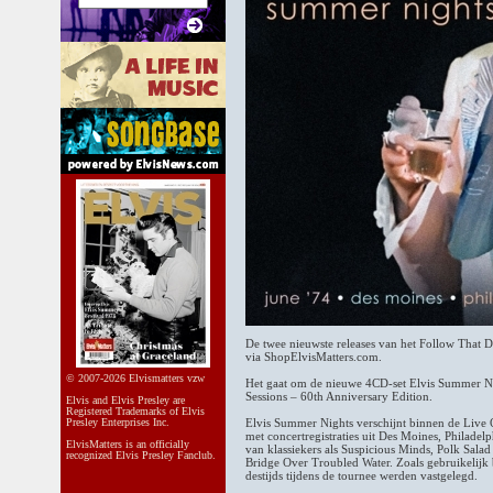
De twee nieuwste releases van het Follow That Dr
via ShopElvisMatters.com.
© 2007-2026 Elvismatters vzw
Het gaat om de nieuwe 4CD-set Elvis Summer Ni
Sessions – 60th Anniversary Edition.
Elvis and Elvis Presley are
Registered Trademarks of Elvis
Presley Enterprises Inc.
Elvis Summer Nights verschijnt binnen de Live 
met concertregistraties uit Des Moines, Philadel
ElvisMatters is an officially
van klassiekers als Suspicious Minds, Polk Sal
recognized Elvis Presley Fanclub.
Bridge Over Troubled Water. Zoals gebruikelijk b
destijds tijdens de tournee werden vastgelegd.