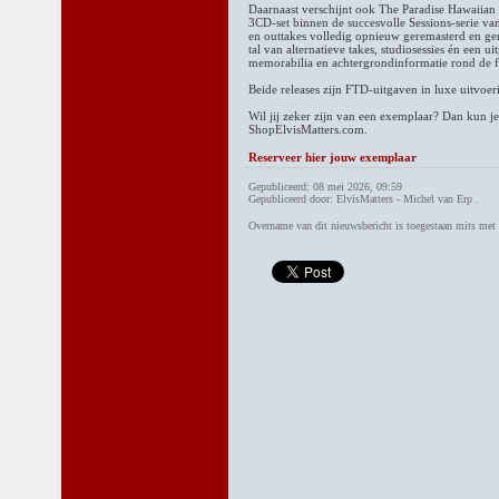
Daarnaast verschijnt ook The Paradise Hawaiian 
3CD-set binnen de succesvolle Sessions-serie va
en outtakes volledig opnieuw geremasterd en ger
tal van alternatieve takes, studiosessies én een 
memorabilia en achtergrondinformatie rond de 
Beide releases zijn FTD-uitgaven in luxe uitvoer
Wil jij zeker zijn van een exemplaar? Dan kun je
ShopElvisMatters.com.
Reserveer hier jouw exemplaar
Gepubliceerd: 08 mei 2026, 09:59
Gepubliceerd door: ElvisMatters - Michel van Erp .
Overname van dit nieuwsbericht is toegestaan mits me