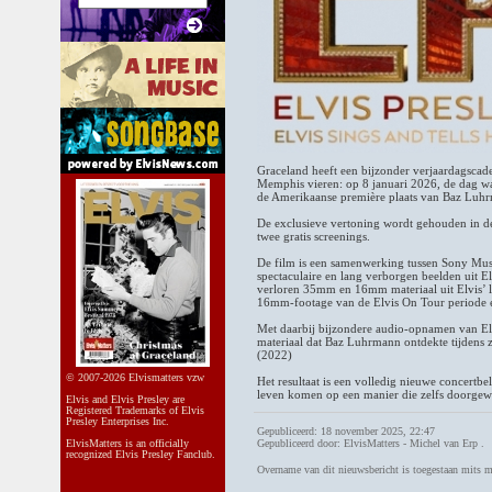
Graceland heeft een bijzonder verjaardagscade
Memphis vieren: op 8 januari 2026, de dag wa
de Amerikaanse première plaats van Baz Luhrm
De exclusieve vertoning wordt gehouden in 
twee gratis screenings.
De film is een samenwerking tussen Sony Mus
spectaculaire en lang verborgen beelden uit E
verloren 35mm en 16mm materiaal uit Elvis’ l
16mm-footage van de Elvis On Tour periode 
Met daarbij bijzondere audio-opnamen van Elvis
materiaal dat Baz Luhrmann ontdekte tijdens 
(2022)
© 2007-2026 Elvismatters vzw
Het resultaat is een volledig nieuwe concertbel
leven komen op een manier die zelfs doorgewi
Elvis and Elvis Presley are
Registered Trademarks of Elvis
Presley Enterprises Inc.
Gepubliceerd: 18 november 2025, 22:47
ElvisMatters is an officially
Gepubliceerd door: ElvisMatters - Michel van Erp .
recognized Elvis Presley Fanclub.
Overname van dit nieuwsbericht is toegestaan mits 