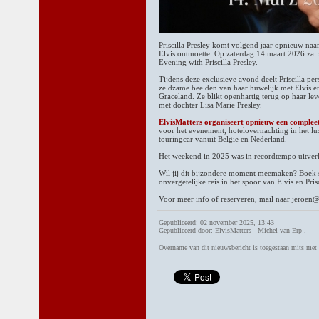
Priscilla Presley komt volgend jaar opnieuw naar
Elvis ontmoette. Op zaterdag 14 maart 2026 zal z
Evening with Priscilla Presley.
Tijdens deze exclusieve avond deelt Priscilla p
zeldzame beelden van haar huwelijk met Elvis en
Graceland. Ze blikt openhartig terug op haar l
met dochter Lisa Marie Presley.
ElvisMatters organiseert opnieuw een compl
voor het evenement, hotelovernachting in het 
touringcar vanuit België en Nederland.
Het weekend in 2025 was in recordtempo uitverko
Wil jij dit bijzondere moment meemaken? Boek sn
onvergetelijke reis in het spoor van Elvis en Prisc
Voor meer info of reserveren, mail naar jeroen
Gepubliceerd: 02 november 2025, 13:43
Gepubliceerd door: ElvisMatters - Michel van Erp .
Overname van dit nieuwsbericht is toegestaan mits me