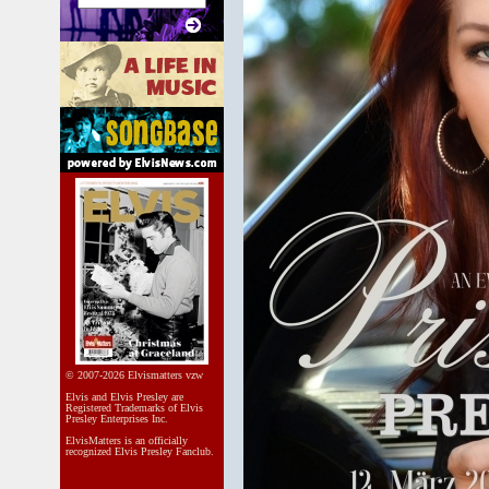
© 2007-2026 Elvismatters vzw
Elvis and Elvis Presley are
Registered Trademarks of Elvis
Presley Enterprises Inc.
ElvisMatters is an officially
recognized Elvis Presley Fanclub.