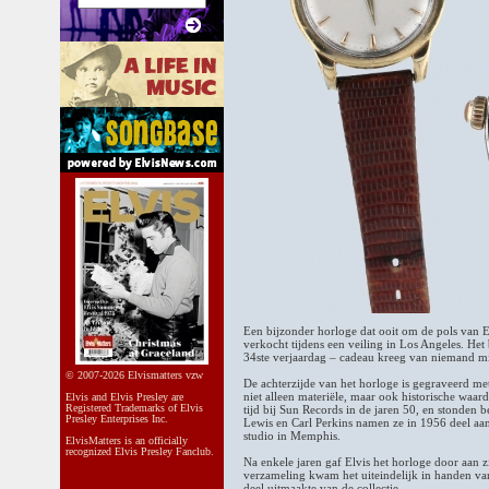
Een bijzonder horloge dat ooit om de pols van El
verkocht tijdens een veiling in Los Angeles. Het
34ste verjaardag – cadeau kreeg van niemand m
© 2007-2026 Elvismatters vzw
De achterzijde van het horloge is gegraveerd met
niet alleen materiële, maar ook historische waar
Elvis and Elvis Presley are
Registered Trademarks of Elvis
tijd bij Sun Records in de jaren 50, en stonden
Presley Enterprises Inc.
Lewis en Carl Perkins namen ze in 1956 deel aan
studio in Memphis.
ElvisMatters is an officially
recognized Elvis Presley Fanclub.
Na enkele jaren gaf Elvis het horloge door aan 
verzameling kwam het uiteindelijk in handen van
deel uitmaakte van de collectie.