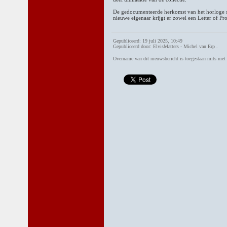
De gedocumenteerde herkomst van het horloge sp
nieuwe eigenaar krijgt er zowel een Letter of Pr
Gepubliceerd: 19 juli 2025, 10:49
Gepubliceerd door: ElvisMatters - Michel van Erp .
Overname van dit nieuwsbericht is toegestaan mits me