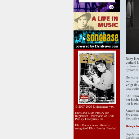
Riley Keo
getiteld 
op haar c
opnames 
De korte
een progr
volgt de 
inspirat
“An intim
het biedt
het is om
© 2007-2026 Elvismatters vzw
Samen met
Elvis and Elvis Presley are
Progress
Registered Trademarks of Elvis
Keough e
Presley Enterprises Inc.
ElvisMatters is an officially
Bekijk h
recognized Elvis Presley Fanclub.
Gepublicee
Gepublicee