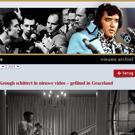
Keough schittert in nieuwe video – gefilmd in Graceland