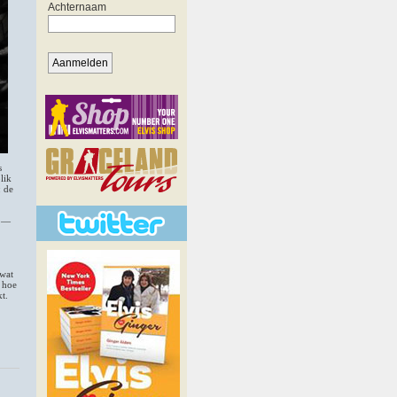
s
lik
: de
l —
 wat
, hoe
t.