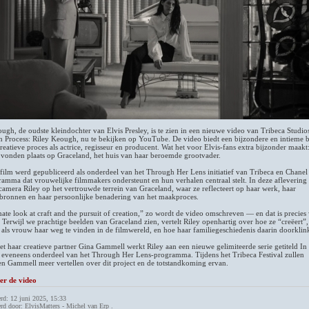
ugh, de oudste kleindochter van Elvis Presley, is te zien in een nieuwe video van Tribeca Studio
In Process: Riley Keough, nu te bekijken op YouTube. De video biedt een bijzondere en intieme b
reatieve proces als actrice, regisseur en producent. Wat het voor Elvis-fans extra bijzonder maakt
vonden plaats op Graceland, het huis van haar beroemde grootvader.
 film werd gepubliceerd als onderdeel van het Through Her Lens initiatief van Tribeca en Chane
amma dat vrouwelijke filmmakers ondersteunt en hun verhalen centraal stelt. In deze aflevering
camera Riley op het vertrouwde terrein van Graceland, waar ze reflecteert op haar werk, haar
iebronnen en haar persoonlijke benadering van het maakproces.
ate look at craft and the pursuit of creation,” zo wordt de video omschreven — en dat is precies
. Terwijl we prachtige beelden van Graceland zien, vertelt Riley openhartig over hoe ze “creëert”
 als vrouw haar weg te vinden in de filmwereld, en hoe haar familiegeschiedenis daarin doorklink
 haar creatieve partner Gina Gammell werkt Riley aan een nieuwe gelimiteerde serie getiteld In
, eveneens onderdeel van het Through Her Lens-programma. Tijdens het Tribeca Festival zullen
n Gammell meer vertellen over dit project en de totstandkoming ervan.
ier de video
rd: 12 juni 2025, 15:33
rd door: ElvisMatters - Michel van Erp .